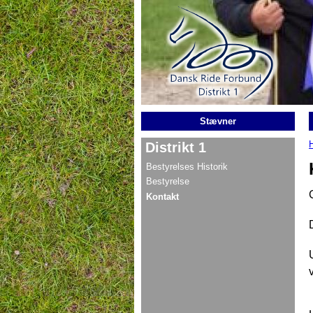
Gå til hovedindhold
Stævner
Distrikt 1
Bestyrelses Historik
Bestyrelse
Kontakt