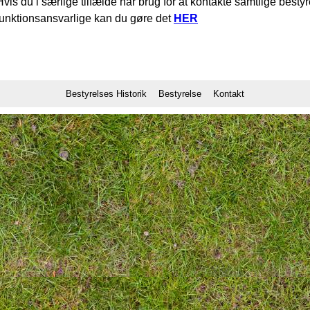
Hvis du i særlige tilfælde har brug for at kontakte samtlige be
funktionsansvarlige kan du gøre det
HER
Bestyrelses Historik
Bestyrelse
Kontakt
1