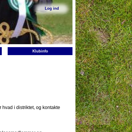
Log ind
Sekundær
menu
Klubinfo
hvad i distriktet, og kontakte