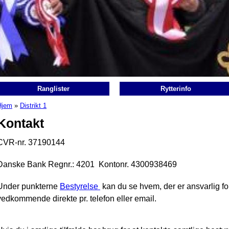
Ranglister
Rytterinfo
Hjem
»
Distrikt 1
Du er her
Kontakt
CVR-nr. 37190144
Danske Bank Regnr.: 4201 Kontonr. 4300938469
Under punkterne
Bestyrelse
kan du se hvem, der er ansvarlig for 
vedkommende direkte pr. telefon eller email.