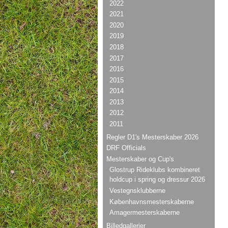
2022
2021
2020
2019
2018
2017
2016
2015
2014
2013
2012
2011
Regler D1's Mesterskaber 2026
DRF Officials
Mesterskaber og Cup's
Glostrup Rideklubs kombineret
holdcup i spring og dressur 2026
Vestegnsklubberne
Københavnsmesterskaberne
Amagermesterskaberne
Billedgallerier