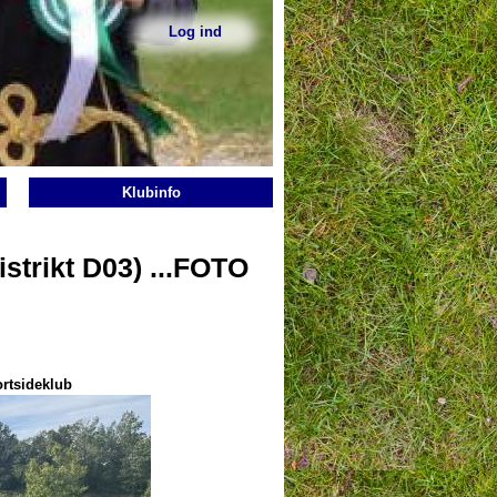
Log ind
Sekundær
menu
Klubinfo
strikt D03) ...FOTO
rtsideklub