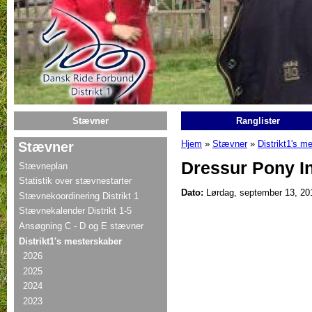
Gå til hovedindhold
Stævner
Ranglister
Hjem
»
Stævner
»
Distrikt1's m
Stævner
Du er her
Dressur Pony In
Stævneplan
Statistik over stævnestarter
Dato:
Lørdag, september 13, 20
Stævnekoordinering Distrikt 1
Stævnekalender Distrikt 1-5
Ansøgning C - D og E stævner
Distrikt1's mesterskaber
2026
2025
2024
2023