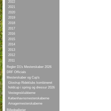
2022
2021
2020
2019
2018
2017
2016
2015
2014
2013
2012
2011
Regler D1's Mesterskaber 2026
DRF Officials
Mesterskaber og Cup's
Glostrup Rideklubs kombineret
holdcup i spring og dressur 2026
Vestegnsklubberne
Københavnsmesterskaberne
Amagermesterskaberne
Billedgallerier