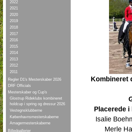
2022
2021
2020
2019
2018
2017
2016
2015
2014
2013
2012
2011
Kombineret d
Regler D1's Mesterskaber 2026
DRF Officials
Mesterskaber og Cup's
G
Glostrup Rideklubs kombineret
holdcup i spring og dressur 2026
Placerede i
Vestegnsklubberne
Københavnsmesterskaberne
Isalie Boeh
Amagermesterskaberne
Merle Ha
Billedgallerier