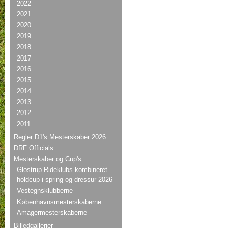
2022
2021
2020
2019
2018
2017
2016
2015
2014
2013
2012
2011
Regler D1's Mesterskaber 2026
DRF Officials
Mesterskaber og Cup's
Glostrup Rideklubs kombineret
holdcup i spring og dressur 2026
Vestegnsklubberne
Københavnsmesterskaberne
Amagermesterskaberne
Billedgallerier