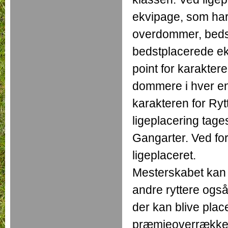
ekvipage, som ha
overdommer, bedst 
bedstplacerede ek
point for karaktere
dommere i hver en
karakteren for Rytt
ligeplacering tage
Gangarter. Ved for
ligeplaceret.
Mesterskabet kan a
andre ryttere også 
der kan blive place
præmieoverrækkels