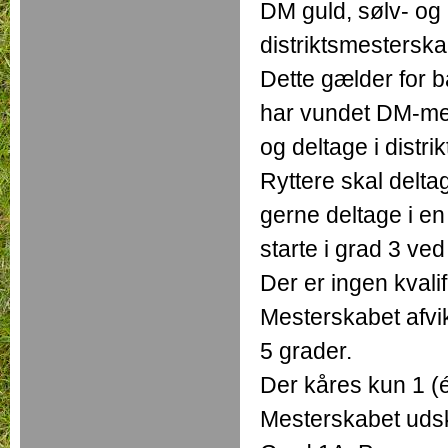
DM guld, sølv- og
distriktsmestersk
Dette gælder for b
har vundet DM-med
og deltage i distr
Ryttere skal deltag
gerne deltage i en
starte i grad 3 ve
Der er ingen kvali
Mesterskabet afvi
5 grader.
Der kåres kun 1 (
Mesterskabet udskr