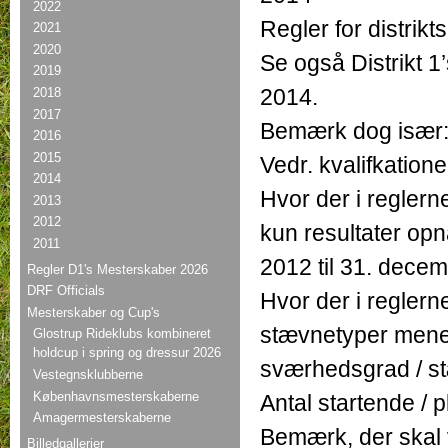
2022
Regler for distrik
2021
2020
Se også Distrikt 
2019
2014.
2018
2017
Bemærk dog især
2016
2015
Vedr. kvalifkatione
2014
Hvor der i reglerne
2013
2012
kun resultater opnå
2011
2012 til 31. dece
Regler D1's Mesterskaber 2026
DRF Officials
Hvor der i reglern
Mesterskaber og Cup's
stævnetyper menes
Glostrup Rideklubs kombineret
holdcup i spring og dressur 2026
sværhedsgrad / st
Vestegnsklubberne
Københavnsmesterskaberne
Antal startende / 
Amagermesterskaberne
Bemærk, der skal v
Billedgallerier