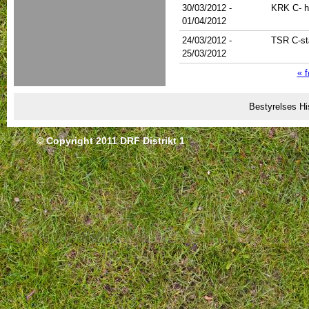
30/03/2012
-
KRK C- h
01/04/2012
24/03/2012
-
TSR C-s
25/03/2012
« f
Sider
Bestyrelses Hi
© Copyright 2011 DRF Distrikt 1