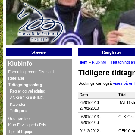
Gå til hovedindhold
Stævner
Ranglister
Hjem
»
Klubinfo
»
Tidtagningsa
Klubinfo
Du er her
Tidligere tidta
Forretningsorden Distrikt 1.
Referater
Bookings kan også
vises på en 
Tidtagningsanlæg
Regler og vejledning
Dato
Titel
ANSØG BOOKING:
25/01/2013
-
BAL Distr
Kalender
27/01/2013
Tidligere
05/01/2013
-
GLK C-st
Godtgørelser
06/01/2013
Klub-Frivilligheds Pris
01/12/2012
-
GEK C-st
Tips til Equipe