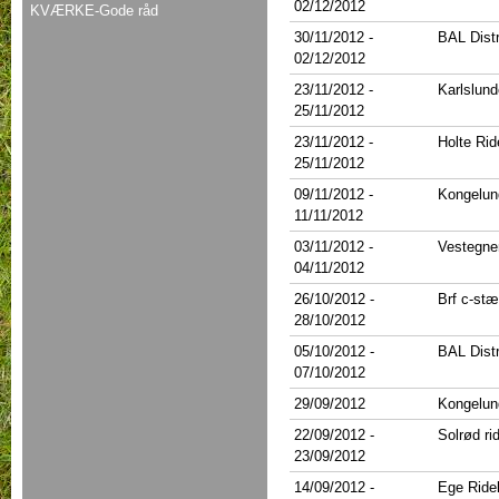
02/12/2012
KVÆRKE-Gode råd
30/11/2012
-
BAL Distr
02/12/2012
23/11/2012
-
Karlslund
25/11/2012
23/11/2012
-
Holte Rid
25/11/2012
09/11/2012
-
Kongelun
11/11/2012
03/11/2012
-
Vestegne
04/11/2012
26/10/2012
-
Brf c-stæ
28/10/2012
05/10/2012
-
BAL Dist
07/10/2012
29/09/2012
Kongelun
22/09/2012
-
Solrød ri
23/09/2012
14/09/2012
-
Ege Ride