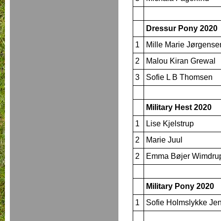
Dressur Pony 2020
1
Mille Marie Jørgense
2
Malou Kiran Grewal
3
Sofie L B Thomsen
Military Hest 2020
1
Lise Kjelstrup
2
Marie Juul
2
Emma Bøjer Wimdru
Military Pony 2020
1
Sofie Holmslykke Je