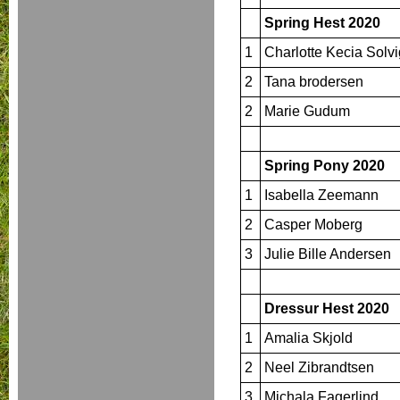
Spring Hest 2020
1
Charlotte Kecia Solvi
2
Tana brodersen
2
Marie Gudum
Spring Pony 2020
1
Isabella Zeemann
2
Casper Moberg
3
Julie Bille Andersen
Dressur Hest 2020
1
Amalia Skjold
2
Neel Zibrandtsen
3
Michala Fagerlind