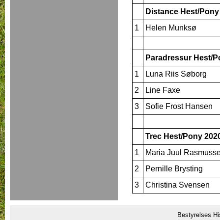
Distance Hest/Pony
1
Helen Munksø
Paradressur Hest/P
1
Luna Riis Søborg
2
Line Faxe
3
Sofie Frost Hansen
Trec Hest/Pony 202
1
Maria Juul Rasmuss
2
Pernille Brysting
3
Christina Svensen
Bestyrelses Hi