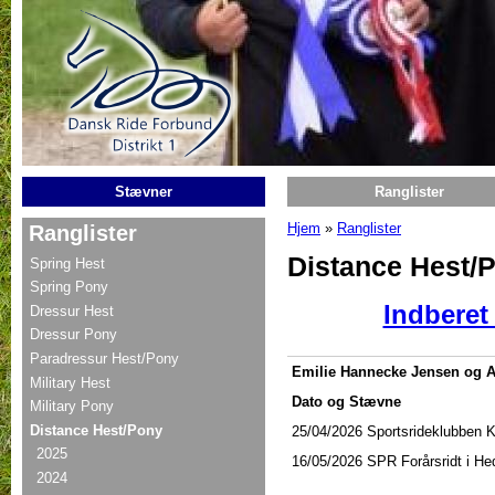
Gå til hovedindhold
Stævner
Ranglister
Hjem
»
Ranglister
Ranglister
Du er her
Distance Hest/
Spring Hest
Spring Pony
Indberet
Dressur Hest
Dressur Pony
Paradressur Hest/Pony
Emilie Hannecke Jensen og 
Military Hest
Dato og Stævne
Military Pony
Distance Hest/Pony
25/04/2026 Sportsrideklubben 
2025
16/05/2026
SPR Forårsridt i H
2024