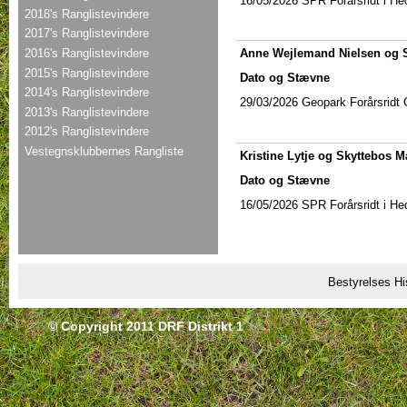
16/05/2026
SPR Forårsridt i He
2018's Ranglistevindere
2017's Ranglistevindere
2016's Ranglistevindere
Anne Wejlemand Nielsen og 
2015's Ranglistevindere
Dato og Stævne
2014's Ranglistevindere
29/03/2026 Geopark Forårsridt 
2013's Ranglistevindere
2012's Ranglistevindere
Vestegnsklubbernes Rangliste
Kristine Lytje og Skyttebos 
Dato og Stævne
16/05/2026
SPR Forårsridt i He
Bestyrelses Hi
© Copyright 2011 DRF Distrikt 1