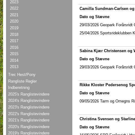
2023
2022
Camilla Sundman-Carlsen og 
2021
Dato og Stævne
2020
29/03/2026 Geopark Forårsridt 
2019
25/04/2026 Sportsrideklubben 
2018
2017
2016
Sabina Kjær Christensen
og 
2015
Dato og Stævne
2014
2013
29/03/2026 Geopark Forårsridt 
Trec Hest/Pony
Rangliste Regler
Rikke Kloster Pedersenog Spo
Indberetning
Dato og Stævne
2025's Ranglistevindere
2024's Ranglistevindere
09/05/2026 Tarm og Omegns Ri
2023's Ranglistevindere
2022's Ranglistevindere
Christina Svensen og Starlin
2021's Ranglistevindere
2020's Ranglistevindere
Dato og Stævne
2019's Ranglistevindere