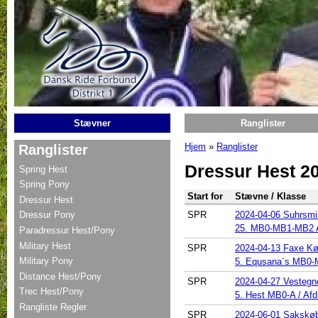
Gå til hovedindhold
Stævner
Ranglister
Hjem
»
Ranglister
Ranglister
Du er her
Dressur Hest 20
Spring Hest
Spring Pony
Start for
Stævne / Klasse
Dressur Hest
SPR
2024-04-06 Suhrsmi
Dressur Pony
25. MB0-MB1-MB2 A
Paradressur Hest/Pony
Military Hest
SPR
2024-04-13 Faxe Kør
Military Pony
5. Equsana´s MB0-
Distance Hest/Pony
SPR
2024-04-27 Vestegn
Trec Hest/Pony
5. Hest MB0-A / Afd.
Rangliste Regler
SPR
2024-06-01 Sakskøb