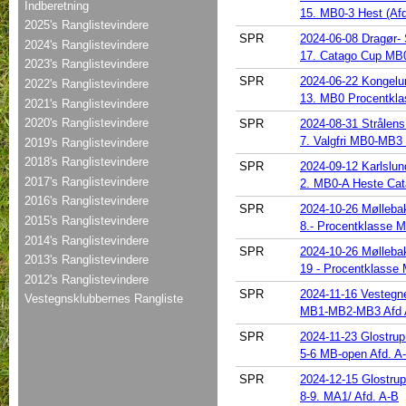
Indberetning
15. MB0-3 Hest (Afd
2025's Ranglistevindere
SPR
2024-06-08 Dragør-
2024's Ranglistevindere
17. Catago Cup MB0
2023's Ranglistevindere
SPR
2024-06-22 Kongelu
2022's Ranglistevindere
13. MB0 Procentkla
2021's Ranglistevindere
2020's Ranglistevindere
SPR
2024-08-31 Strålen
7. Valgfri MB0-MB3 
2019's Ranglistevindere
2018's Ranglistevindere
SPR
2024-09-12 Karlslun
2017's Ranglistevindere
2. MB0-A Heste Ca
2016's Ranglistevindere
SPR
2024-10-26 Mølleba
2015's Ranglistevindere
8.- Procentklasse 
2014's Ranglistevindere
SPR
2024-10-26 Mølleba
2013's Ranglistevindere
19 - Procentklasse
2012's Ranglistevindere
SPR
2024-11-16 Vestegn
Vestegnsklubbernes Rangliste
MB1-MB2-MB3 Afd 
SPR
2024-11-23 Glostrup
5-6 MB-open Afd. A
SPR
2024-12-15 Glostrup
8-9. MA1/ Afd. A-B