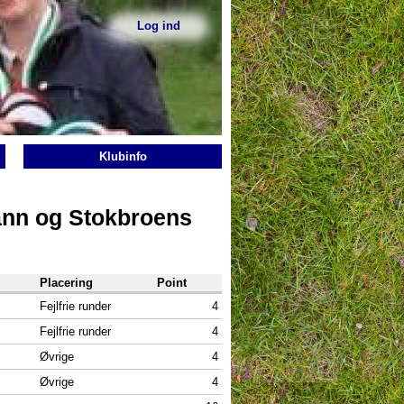
Log ind
Sekundær
menu
Klubinfo
ann og Stokbroens
Placering
Point
Fejlfrie runder
4
Fejlfrie runder
4
Øvrige
4
Øvrige
4