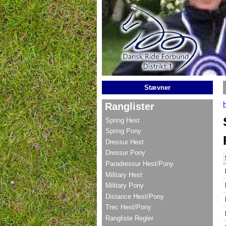
Gå til hovedindhold
Stævner
Ranglister
Spring Hest
Spring Pony
Dressur Hest
Dressur Pony
Paradressur Hest/Pony
Military Hest
Military Pony
Distance Hest/Pony
Trec Hest/Pony
Rangliste Regler