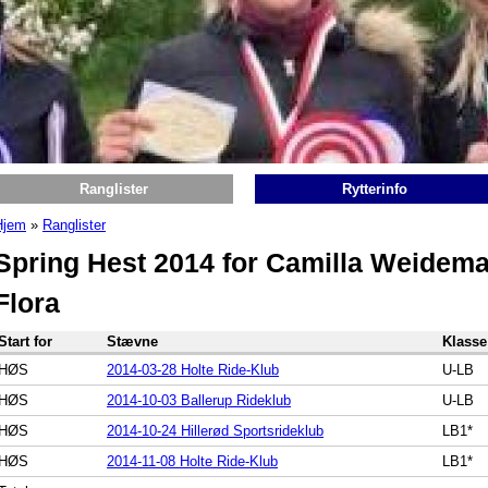
Ranglister
Rytterinfo
Hjem
»
Ranglister
Du er her
Spring Hest 2014 for Camilla Weidem
Flora
Start for
Stævne
Klasse
HØS
2014-03-28 Holte Ride-Klub
U-LB
HØS
2014-10-03 Ballerup Rideklub
U-LB
HØS
2014-10-24 Hillerød Sportsrideklub
LB1*
HØS
2014-11-08 Holte Ride-Klub
LB1*