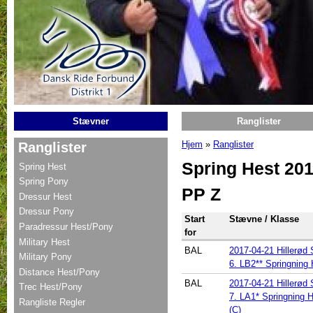
Gå til hovedindhold
Stævner
Ranglister
Hjem
»
Ranglister
Ranglister
Du er her
Spring Hest 20
Spring Hest
Spring Pony
PP Z
Dressur Hest
Dressur Pony
Start
Stævne / Klasse
Paradressur Hest/Pony
for
Military Hest
BAL
2017-04-21 Hillerød 
Military Pony
6. LB2** Springning 
Distance Hest/Pony
BAL
2017-04-21 Hillerød 
Trec Hest/Pony
7. LA1* Springning H
Rangliste Regler
(C)