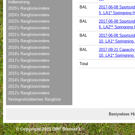
Indberetning
BAL
2017-06-08 Sportsri
2025's Ranglistevindere
5. LA1* Springning H
2024's Ranglistevindere
BAL
2017-06-08 Sportsri
2023's Ranglistevindere
6. LA2** Springning 
2022's Ranglistevindere
2021's Ranglistevindere
BAL
2017-06-08 Sportsri
2020's Ranglistevindere
10. LA1* Springning 
2019's Ranglistevindere
BAL
2017-09-21 Capacit
2018's Ranglistevindere
10. LA1* Springning 
2017's Ranglistevindere
Total
2016's Ranglistevindere
2015's Ranglistevindere
2014's Ranglistevindere
2013's Ranglistevindere
2012's Ranglistevindere
Vestegnsklubbernes Rangliste
Bestyrelses Hi
© Copyright 2011 DRF Distrikt 1