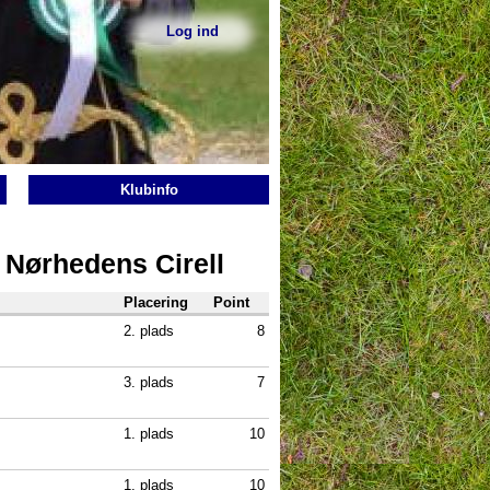
Log ind
Sekundær
menu
Klubinfo
g Nørhedens Cirell
Placering
Point
2. plads
8
3. plads
7
1. plads
10
1. plads
10