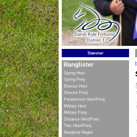
Gå til hovedindhold
Stævner
Ranglister
Spring Hest
Spring Pony
Dressur Hest
Dressur Pony
Paradressur Hest/Pony
Military Hest
Military Pony
Distance Hest/Pony
Trec Hest/Pony
Rangliste Regler