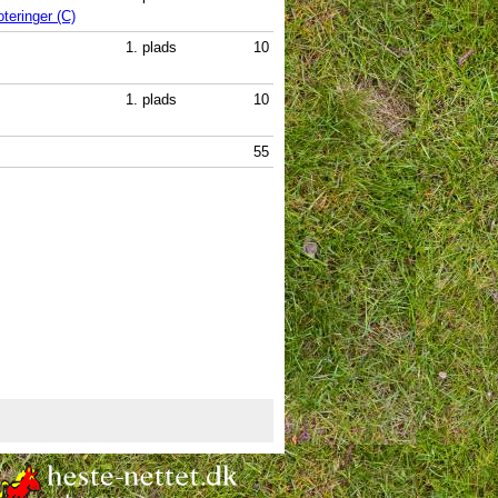
teringer (C)
1. plads
10
1. plads
10
55