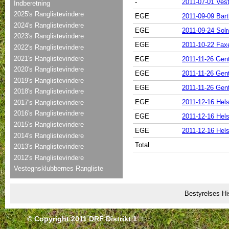
-
2011-07-01 Ves
Indberetning
2025's Ranglistevindere
EGE
2011-09-09 Bar
2024's Ranglistevindere
EGE
2011-09-24 Solr
2023's Ranglistevindere
EGE
2011-10-22 Fax
2022's Ranglistevindere
2021's Ranglistevindere
EGE
2011-11-26 Gent
2020's Ranglistevindere
EGE
2011-11-26 Gent
2019's Ranglistevindere
EGE
2011-11-26 Gent
2018's Ranglistevindere
EGE
2011-12-16 Hels
2017's Ranglistevindere
2016's Ranglistevindere
EGE
2011-12-16 Hels
2015's Ranglistevindere
EGE
2011-12-16 Hels
2014's Ranglistevindere
Total
2013's Ranglistevindere
2012's Ranglistevindere
Vestegnsklubbernes Rangliste
Bestyrelses Hi
© Copyright 2011 DRF Distrikt 1