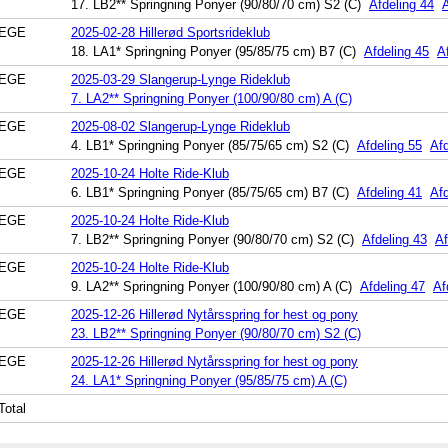
17. LB2** Springning Ponyer (90/80/70 cm) S2 (C)
Afdeling 44
A
EGE
2025-02-28 Hillerød Sportsrideklub
18. LA1* Springning Ponyer (95/85/75 cm) B7 (C)
Afdeling 45
A
EGE
2025-03-29 Slangerup-Lynge Rideklub
7. LA2** Springning Ponyer (100/90/80 cm) A (C)
EGE
2025-08-02 Slangerup-Lynge Rideklub
4. LB1* Springning Ponyer (85/75/65 cm) S2 (C)
Afdeling 55
Afd
EGE
2025-10-24 Holte Ride-Klub
6. LB1* Springning Ponyer (85/75/65 cm) B7 (C)
Afdeling 41
Afd
EGE
2025-10-24 Holte Ride-Klub
7. LB2** Springning Ponyer (90/80/70 cm) S2 (C)
Afdeling 43
Af
EGE
2025-10-24 Holte Ride-Klub
9. LA2** Springning Ponyer (100/90/80 cm) A (C)
Afdeling 47
Af
EGE
2025-12-26 Hillerød Nytårsspring for hest og pony
23. LB2** Springning Ponyer (90/80/70 cm) S2 (C)
EGE
2025-12-26 Hillerød Nytårsspring for hest og pony
24. LA1* Springning Ponyer (95/85/75 cm) A (C)
Total