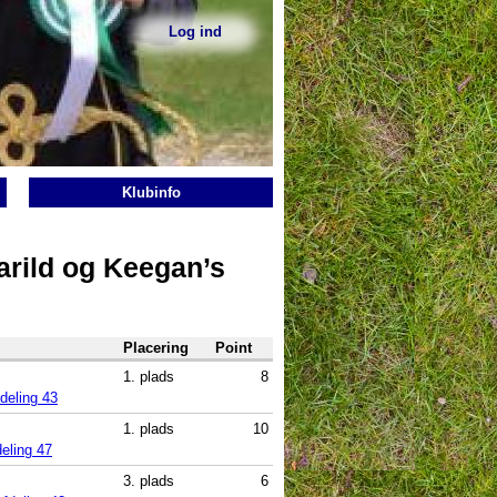
Log ind
Sekundær
menu
Klubinfo
arild og Keegan’s
Placering
Point
1. plads
8
deling 43
1. plads
10
eling 47
3. plads
6