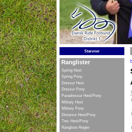
Gå til hovedindhold
Stævner
Ranglister
Spring Hest
Spring Pony
Dressur Hest
Dressur Pony
Paradressur Hest/Pony
Military Hest
Military Pony
Distance Hest/Pony
Trec Hest/Pony
Rangliste Regler