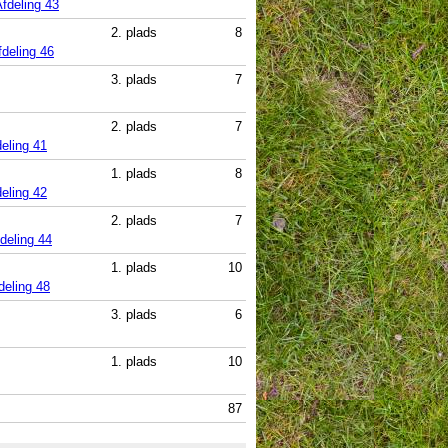
fdeling 43
2. plads
8
fdeling 46
3. plads
7
2. plads
7
eling 41
1. plads
8
eling 42
2. plads
7
deling 44
1. plads
10
deling 48
3. plads
6
1. plads
10
87