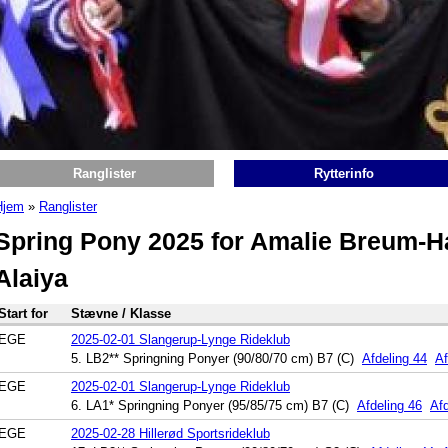
Ranglister
Rytterinfo
Hjem
»
Ranglister
Du er her
Spring Pony 2025 for Amalie Breum-H
Alaiya
Start for
Stævne / Klasse
EGE
2025-02-01 Slangerup-Lynge Rideklub
5. LB2** Springning Ponyer (90/80/70 cm) B7 (C)
Afdeling 44
Af
EGE
2025-02-01 Slangerup-Lynge Rideklub
6. LA1* Springning Ponyer (95/85/75 cm) B7 (C)
Afdeling 46
Afd
EGE
2025-02-28 Hillerød Sportsrideklub