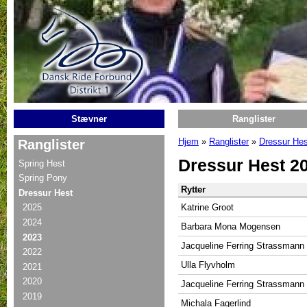
Gå til hovedindhold
Stævner
Ranglister
Hjem
»
Ranglister
»
Dressur Hes
Ranglister
Du er her
Dressur Hest 2
Spring Hest
Spring Pony
Rytter
Dressur Hest
Katrine Groot
2025
2024
Barbara Mona Mogensen
2023
Jacqueline Ferring Strassmann
2022
Ulla Flyvholm
2021
2020
Jacqueline Ferring Strassmann
2019
Michala Fagerlind