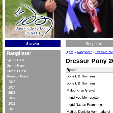
Gå til hovedindhold
Stævner
Ranglister
Hjem
»
Ranglister
»
Dressur Po
Ranglister
Du er her
Dressur Pony 2
Spring Hest
Spring Pony
Rytter
Dressur Hest
Sofie L B Thomsen
Dressur Pony
2025
Sofie L B Thomsen
2024
Malou Kiran Grewal
2023
Ingrid Fog-Morrissette
2022
2021
Ingrid Nathan Pramming
2020
Matilde Daniella Hammarkvist