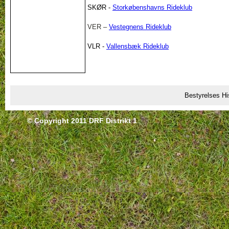
SKØR -
Storkøbenshavns Rideklub
VER –
Vestegnens Rideklub
VLR -
Vallensbæk Rideklub
Bestyrelses Hi
© Copyright 2011 DRF Distrikt 1