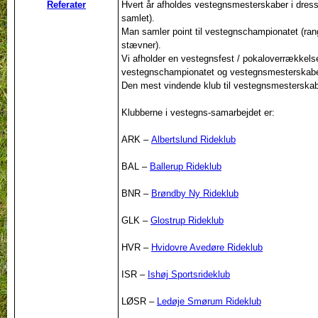
Referater
Hvert år afholdes vestegnsmesterskaber i dressu
samlet).
Man samler point til vestegnschampionatet (rang
stævner).
Vi afholder en vestegnsfest / pokaloverrækkelse
vestegnschampionatet og vestegnsmesterskab
Den mest vindende klub til vestegnsmesterskabe
Klubberne i vestegns-samarbejdet er:
ARK –
Albertslund Rideklub
BAL –
Ballerup Rideklub
BNR –
Brøndby Ny Rideklub
GLK –
Glostrup Rideklub
HVR –
Hvidovre Avedøre Rideklub
ISR –
Ishøj Sportsrideklub
LØSR –
Ledøje Smørum Rideklub