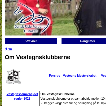
Gå til hovedindhold
Stævner
Ranglister
Hjem
Du er her
Om Vestegnsklubberne
Forside
Vestegns Mesterskabet
Ves
Vestegnssamarbejdet
Om Vestegnsklubberne
regler
2022
Vestegnsklubberne er et samarbejde mellem10 
Vi lægger vægt dressur og springning på klubpl