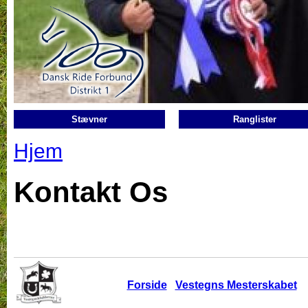
Gå til hovedindhold
Stævner
Ranglister
Hjem
Du er her
Kontakt Os
Forside
Vestegns Mesterskabet