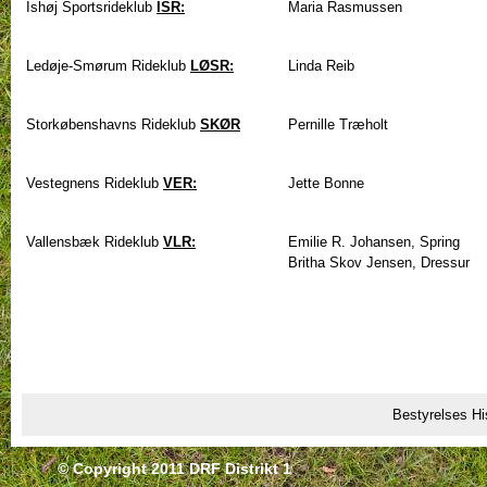
Ishøj Sportsrideklub
ISR:
Maria Rasmussen
Ledøje-Smørum Rideklub
LØSR:
Linda Reib
Storkøbenshavns Rideklub
SKØR
Pernille Træholt
Vestegnens Rideklub
VER:
Jette Bonne
Vallensbæk Rideklub
VLR:
Emilie R. Johansen, Spring
Britha Skov Jensen, Dressur
Bestyrelses Hi
© Copyright 2011 DRF Distrikt 1