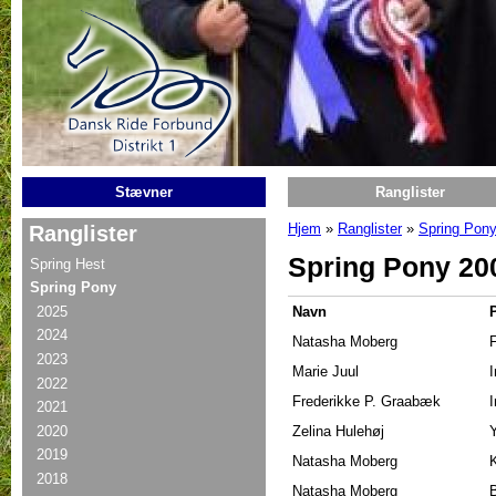
Gå til hovedindhold
Stævner
Ranglister
Hjem
»
Ranglister
»
Spring Pon
Ranglister
Du er her
Spring Pony 20
Spring Hest
Spring Pony
2025
Navn
2024
Natasha Moberg
F
2023
Marie Juul
I
2022
Frederikke P. Graabæk
2021
2020
Zelina Hulehøj
Y
2019
Natasha Moberg
2018
Natasha Moberg