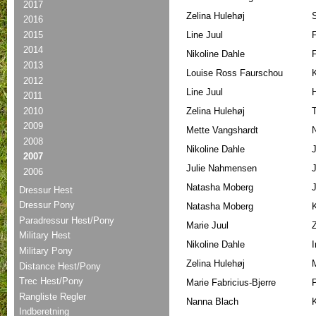
2017
Zelina Hulehøj
2016
2015
Line Juul
2014
Nikoline Dahle
F
2013
Louise Ross Faurschou
2012
Line Juul
2011
2010
Zelina Hulehøj
2009
Mette Vangshardt
2008
Nikoline Dahle
J
2007
Julie Nahmensen
J
2006
Natasha Moberg
J
Dressur Hest
Dressur Pony
Natasha Moberg
Paradressur Hest/Pony
Marie Juul
Z
Military Hest
Nikoline Dahle
I
Military Pony
Zelina Hulehøj
Distance Hest/Pony
Trec Hest/Pony
Marie Fabricius-Bjerre
Rangliste Regler
Nanna Blach
Indberetning