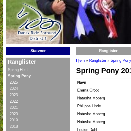
Gå til hovedindhold
Stævner
Ranglister
Hjem
»
Ranglister
»
Spring Pon
Ranglister
Du er her
Spring Pony 20
Spring Hest
Spring Pony
2025
Navn
2024
Emma Groot
2023
Natasha Moberg
2022
Philippa Linde
2021
2020
Natasha Moberg
2019
Natasha Moberg
2018
Louise Dahl