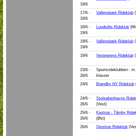
19/6
17/6
-
Vallensbæk Rideklub
(
19/6
18/6
-
Lundtofte Rideklub
(Mi
19/6
18/6
-
Vallensbæk Rideklub
(
19/6
19/6
Vestegnens Rideklub
(
23/6
-
Sportsrideklubben - m.
26/6
klasser
24/6
Brøndby NY Rideklub
24/6
-
Storkøbenhavns Ridek
26/6
(Vest)
25/6
-
Kastrup - Tårnby Ride
26/6
(Øst)
26/6
Glostrup Rideklub
(Ves