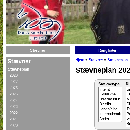
Gå til hovedindhold
Stævner
Ranglister
Hjem
»
Stævner
»
Stævneplan
Stævner
Du er her
Stævneplan 20
Stævneplan
2028
2027
Stævnetype
Di
2026
2025
2024
2023
2022
2021
2020