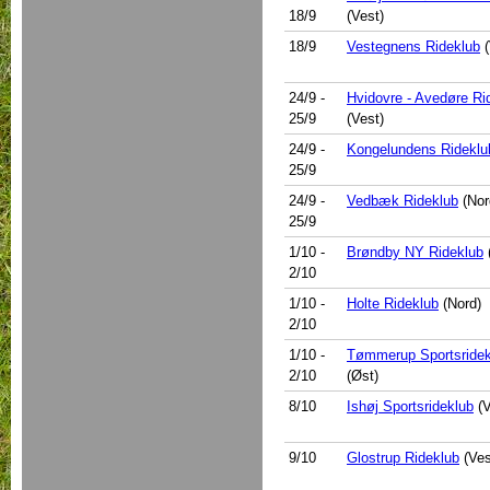
18/9
(Vest)
18/9
Vestegnens Rideklub
(
24/9
-
Hvidovre - Avedøre Ri
25/9
(Vest)
24/9
-
Kongelundens Rideklu
25/9
24/9
-
Vedbæk Rideklub
(Nor
25/9
1/10
-
Brøndby NY Rideklub
2/10
1/10
-
Holte Rideklub
(Nord)
2/10
1/10
-
Tømmerup Sportsridek
2/10
(Øst)
8/10
Ishøj Sportsrideklub
(V
9/10
Glostrup Rideklub
(Ves