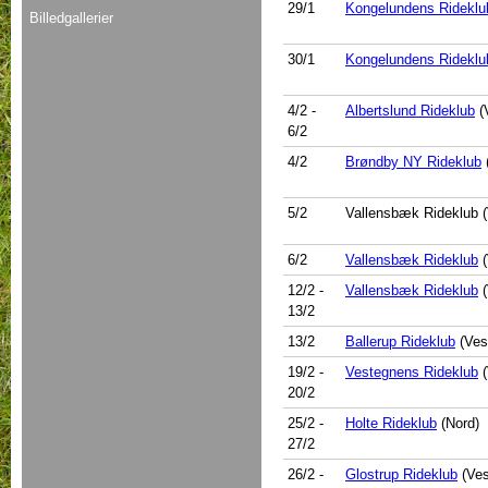
29/1
Kongelundens Rideklu
Billedgallerier
30/1
Kongelundens Rideklu
4/2
-
Albertslund Rideklub
(
6/2
4/2
Brøndby NY Rideklub
5/2
Vallensbæk Rideklub 
6/2
Vallensbæk Rideklub
(
12/2
-
Vallensbæk Rideklub
(
13/2
13/2
Ballerup Rideklub
(Ves
19/2
-
Vestegnens Rideklub
(
20/2
25/2
-
Holte Rideklub
(Nord)
27/2
26/2
-
Glostrup Rideklub
(Ves