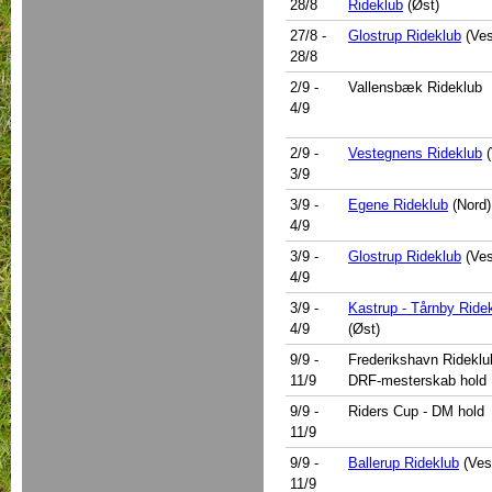
28/8
Rideklub
(Øst)
27/8
-
Glostrup Rideklub
(Ves
28/8
2/9
-
Vallensbæk Rideklub
4/9
2/9
-
Vestegnens Rideklub
(
3/9
3/9
-
Egene Rideklub
(Nord)
4/9
3/9
-
Glostrup Rideklub
(Ves
4/9
3/9
-
Kastrup - Tårnby Ride
4/9
(Øst)
9/9
-
Frederikshavn Rideklu
11/9
DRF-mesterskab hold
9/9
-
Riders Cup - DM hold
11/9
9/9
-
Ballerup Rideklub
(Ves
11/9