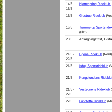
14/5
-
Hjortespring Rideklub
15/5
15/5
Glostrup Rideklub
(Ves
15/5
Tømmerup Sportsridek
(Øst)
20/5
Ansøgningsfrist, C-st
21/5
-
Egene Rideklub
(Nord)
22/5
21/5
Ishøj Sportsrideklub
(V
21/5
Kongelundens Rideklu
21/5
-
Vestegnens Rideklub
(
22/5
22/5
Lundtofte Rideklub
(Mi