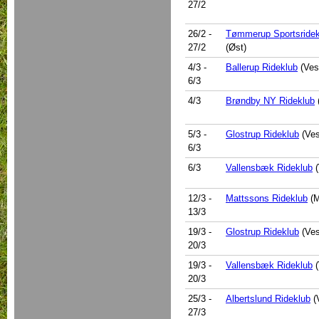
27/2
26/2
-
Tømmerup Sportsridek
27/2
(Øst)
4/3
-
Ballerup Rideklub
(Ves
6/3
4/3
Brøndby NY Rideklub
5/3
-
Glostrup Rideklub
(Ves
6/3
6/3
Vallensbæk Rideklub
(
12/3
-
Mattssons Rideklub
(M
13/3
19/3
-
Glostrup Rideklub
(Ves
20/3
19/3
-
Vallensbæk Rideklub
(
20/3
25/3
-
Albertslund Rideklub
(
27/3