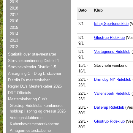
2019
2018
Dato
Klub
2017
2016
2/1
Ishøj Sportsrideklub
(V
2015
2014
8/1
-
Glostrup Rideklub
(Ves
2013
9/1
2012
8/1
-
Vestegnens Rideklub
(
Statistik over stævnestarter
9/1
Stævnekoordinering Distrikt 1
15/1
-
Stævnefri weekend
Stævnekalender Distrikt 1-5
16/1
Ansøgning C - D og E stævner
22/1
-
Brøndby NY Rideklub
Distrikt1's mesterskaber
23/1
Regler D1's Mesterskaber 2026
DRF Officials
22/1
-
Vallensbæk Rideklub
(
23/1
Mesterskaber og Cup's
Glostrup Rideklubs kombineret
28/1
-
Ballerup Rideklub
(Ves
holdcup i spring og dressur 2026
30/1
Vestegnsklubberne
29/1
-
Glostrup Rideklub
(Ves
Københavnsmesterskaberne
30/1
Amagermesterskaberne