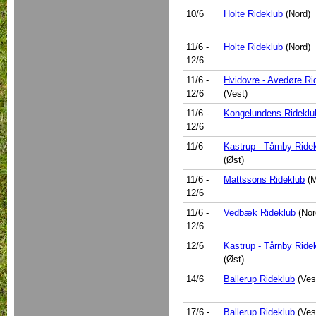
10/6
Holte Rideklub
(Nord)
11/6
-
Holte Rideklub
(Nord)
12/6
11/6
-
Hvidovre - Avedøre Ri
12/6
(Vest)
11/6
-
Kongelundens Rideklu
12/6
11/6
Kastrup - Tårnby Ride
(Øst)
11/6
-
Mattssons Rideklub
(M
12/6
11/6
-
Vedbæk Rideklub
(Nor
12/6
12/6
Kastrup - Tårnby Ride
(Øst)
14/6
Ballerup Rideklub
(Ves
17/6
-
Ballerup Rideklub
(Ves