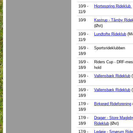
10/9
-
Hjortespring Rideklub
11/9
10/9
Kastrup - Tårnby Ride
(Øst)
10/9
-
Lundtofte Rideklub
(Mi
11/9
16/9
-
Sportsrideklubben
18/9
16/9
-
Riders Cup - DRF-mes
18/9
hold
16/9
-
Vallensbæk Rideklub
(
18/9
16/9
-
Vallensbæk Rideklub
(
18/9
17/9
-
Birkerød Rideforening
18/9
17/9
-
Dragør - Store Magleb
18/9
Rideklub
(Øst)
17/9
-
Ledøje - Smørum Ride