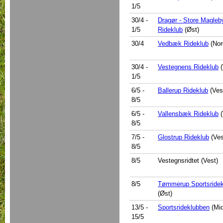
1/5
30/4
-
Dragør - Store Magleb
1/5
Rideklub
(Øst)
30/4
Vedbæk Rideklub
(Nor
30/4
-
Vestegnens Rideklub
(
1/5
6/5
-
Ballerup Rideklub
(Ves
8/5
6/5
-
Vallensbæk Rideklub
(
8/5
7/5
-
Glostrup Rideklub
(Ves
8/5
8/5
Vestegnsridtet (Vest)
8/5
Tømmerup Sportsridek
(Øst)
13/5
-
Sportsrideklubben
(Mid
15/5