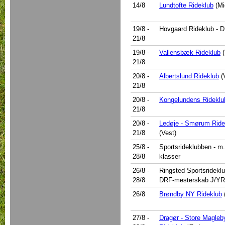
14/8
Lundtofte Rideklub
(Mi
19/8
-
Hovgaard Rideklub - 
21/8
19/8
-
Vallensbæk Rideklub
(
21/8
20/8
-
Albertslund Rideklub
(
21/8
20/8
-
Kongelundens Rideklu
21/8
20/8
-
Ledøje - Smørum Ride
21/8
(Vest)
25/8
-
Sportsrideklubben - m.
28/8
klasser
26/8
-
Ringsted Sportsrideklu
28/8
DRF-mesterskab J/YR
26/8
Brøndby NY Rideklub
27/8
-
Dragør - Store Magleb