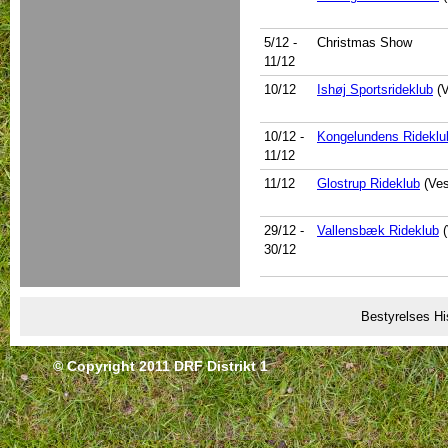
5/12
-
Christmas Show
11/12
10/12
Ishøj Sportsrideklub
(V
10/12
-
Kongelundens Rideklu
11/12
11/12
Glostrup Rideklub
(Ves
29/12
-
Vallensbæk Rideklub
(
30/12
Bestyrelses Hi
© Copyright 2011 DRF Distrikt 1