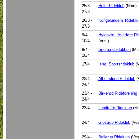
25/3
-
Holte Rideklub
(Nord)
27/3
26/3
-
Kongelundens Rideklu
27/3
9/4
-
Hvidovre - Avedøre Ri
10/4
(Vest)
9/4
-
Sportsrideklubben
(Mid
10/4
17/4
Ishøj Sportsrideklub
(V
23/4
-
Albertslund Rideklub
(
24/4
23/4
-
Birkerød Rideforening
24/4
23/4
Lundtofte Rideklub
(Mi
24/4
Glostrup Rideklub
(Ves
29/4
-
Ballerup Rideklub
(Ves