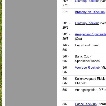
26/5
-
Glostrup Rideklub
(Ves
27/5
27/5
Brøndby NY Rideklub
28/5
-
Glostrup Rideklub
(Ves
29/5
28/5
-
Amagerland Sportsrid
29/5
(Øst)
1/6
-
Helgstrand Event
5/6
3/6
-
Baltic Cup -
6/6
Sportsrideklubben
3/6
-
Værløse Rideklub
(Mid
5/6
4/6
-
Kallehavegaard Ridekl
6/6
DM hold
5/6
Ansøgningsfrist, D/E-
8/6
Egene Rideklub
(Nord)