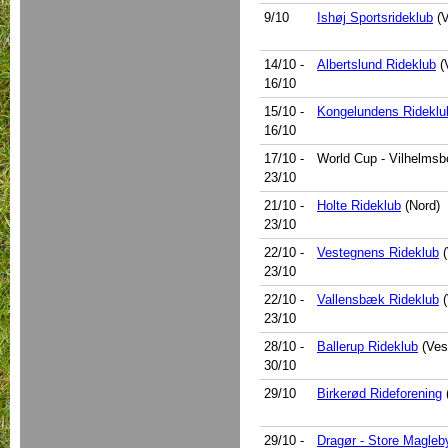
9/10
Ishøj Sportsrideklub
(V
14/10
-
Albertslund Rideklub
(
16/10
15/10
-
Kongelundens Rideklu
16/10
17/10
-
World Cup - Vilhelmsb
23/10
21/10
-
Holte Rideklub
(Nord)
23/10
22/10
-
Vestegnens Rideklub
(
23/10
22/10
-
Vallensbæk Rideklub
(
23/10
28/10
-
Ballerup Rideklub
(Ves
30/10
29/10
Birkerød Rideforening
29/10
-
Dragør - Store Magleb