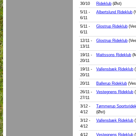
30/10
Rideklub
(Øst)
5/11
-
Albertslund Rideklub
(
6/11
5/11
-
Glostrup Rideklub
(Ves
6/11
12/11
-
Glostrup Rideklub
(Ves
13/11
19/11
-
Mattssons Rideklub
(M
20/11
19/11
-
Vallensbæk Rideklub
(
20/11
20/11
Ballerup Rideklub
(Ves
26/11
-
Vestegnens Rideklub
(
27/11
3/12
-
Tømmerup Sportsridek
4/12
(Øst)
3/12
-
Vallensbæk Rideklub
(
4/12
4/12
Vestegnens Rideklub
(