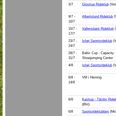
3/7
Glostrup Rideklub
(Ves
9/7
-
Albertslund Rideklub
(
10/7
15/7
-
Vallensbæk Rideklub
(
17/7
23/7
-
Ishøj Sportsrideklub
(V
24/7
28/7
-
Baltic Cup - Capacity
31/7
Showjumping Center
4/8
Ishøj Sportsrideklub
(V
6/8
-
VM i Herning
14/8
6/8
Kastrup - Tårnby Ride
(Øst)
6/8
Sportsrideklubben
(Mid