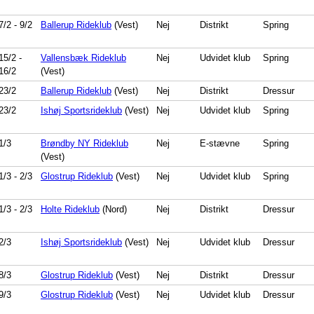
7/2
-
9/2
Ballerup Rideklub
(Vest)
Nej
Distrikt
Spring
15/2
-
Vallensbæk Rideklub
Nej
Udvidet klub
Spring
16/2
(Vest)
23/2
Ballerup Rideklub
(Vest)
Nej
Distrikt
Dressur
23/2
Ishøj Sportsrideklub
(Vest)
Nej
Udvidet klub
Spring
1/3
Brøndby NY Rideklub
Nej
E-stævne
Spring
(Vest)
1/3
-
2/3
Glostrup Rideklub
(Vest)
Nej
Udvidet klub
Spring
1/3
-
2/3
Holte Rideklub
(Nord)
Nej
Distrikt
Dressur
2/3
Ishøj Sportsrideklub
(Vest)
Nej
Udvidet klub
Dressur
8/3
Glostrup Rideklub
(Vest)
Nej
Distrikt
Dressur
9/3
Glostrup Rideklub
(Vest)
Nej
Udvidet klub
Dressur