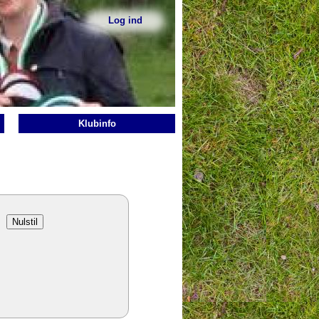
Log ind
Sekundær
menu
Klubinfo