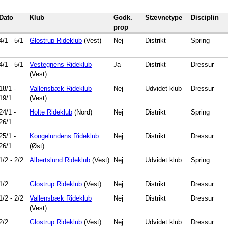
Dato
Klub
Godk.
Stævnetype
Disciplin
prop
4/1
-
5/1
Glostrup Rideklub
(Vest)
Nej
Distrikt
Spring
4/1
-
5/1
Vestegnens Rideklub
Ja
Distrikt
Dressur
(Vest)
18/1
-
Vallensbæk Rideklub
Nej
Udvidet klub
Dressur
19/1
(Vest)
24/1
-
Holte Rideklub
(Nord)
Nej
Distrikt
Spring
26/1
25/1
-
Kongelundens Rideklub
Nej
Distrikt
Dressur
26/1
(Øst)
1/2
-
2/2
Albertslund Rideklub
(Vest)
Nej
Udvidet klub
Spring
1/2
Glostrup Rideklub
(Vest)
Nej
Distrikt
Dressur
1/2
-
2/2
Vallensbæk Rideklub
Nej
Distrikt
Dressur
(Vest)
2/2
Glostrup Rideklub
(Vest)
Nej
Udvidet klub
Dressur