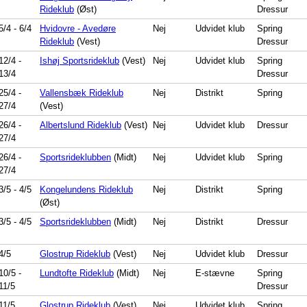
Rideklub
(Øst)
Dressur
5/4
-
6/4
Hvidovre - Avedøre
Nej
Udvidet klub
Spring
Rideklub
(Vest)
Dressur
12/4
-
Ishøj Sportsrideklub
(Vest)
Nej
Udvidet klub
Spring
13/4
Dressur
25/4
-
Vallensbæk Rideklub
Nej
Distrikt
Spring
27/4
(Vest)
26/4
-
Albertslund Rideklub
(Vest)
Nej
Udvidet klub
Dressur
27/4
26/4
-
Sportsrideklubben
(Midt)
Nej
Udvidet klub
Spring
27/4
3/5
-
4/5
Kongelundens Rideklub
Nej
Distrikt
Spring
(Øst)
3/5
-
4/5
Sportsrideklubben
(Midt)
Nej
Distrikt
Dressur
4/5
Glostrup Rideklub
(Vest)
Nej
Udvidet klub
Dressur
10/5
-
Lundtofte Rideklub
(Midt)
Nej
E-stævne
Spring
11/5
Dressur
11/5
Glostrup Rideklub
(Vest)
Nej
Udvidet klub
Spring