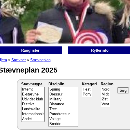
Ranglister
Rytterinfo
Hjem
»
Stævner
»
Stævneplan
Du er her
Stævneplan 2025
Stævnetype
Disciplin
Kategori
Region