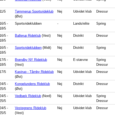
11/5
Tømmerup Sportsrideklub
Nej
Udvidet klub
Dressur
(Øst)
16/5
-
Sportsrideklubben
-
Lands/elite
Spring
18/5
16/5
-
Ballerup Rideklub
(Vest)
Nej
Distrikt
Dressur
18/5
16/5
-
Sportsrideklubben
(Midt)
Nej
Distrikt
Spring
18/5
17/5
-
Brøndby NY Rideklub
Nej
E-stævne
Spring
18/5
(Vest)
Dressur
17/5
Kastrup - Tårnby Rideklub
Nej
Udvidet klub
Dressur
(Øst)
24/5
-
Kongelundens Rideklub
Nej
Distrikt
Dressur
25/5
(Øst)
24/5
-
Vedbæk Rideklub
(Nord)
Nej
Udvidet klub
Spring
25/5
Dressur
24/5
-
Vestegnens Rideklub
Nej
Udvidet klub
Dressur
25/5
(Vest)