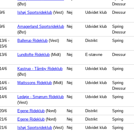
(Øst)
Dressur
9/6
Ishøj Sportsrideklub
(Vest)
Nej
Udvidet klub
Dressur
9/6
Amagerland Sportsrideklub
Nej
Udvidet klub
Spring
(Øst)
Dressur
13/6
-
Ballerup Rideklub
(Vest)
Nej
Distrikt
Spring
15/6
13/6
Lundtofte Rideklub
(Midt)
Nej
E-stævne
Dressur
14/6
Kastrup - Tårnby Rideklub
Nej
Udvidet klub
Spring
(Øst)
14/6
-
Mattssons Rideklub
(Midt)
Nej
Udvidet klub
Spring
15/6
Dressur
14/6
Ledøje - Smørum Rideklub
Nej
Udvidet klub
Spring
(Vest)
20/6
Egene Rideklub
(Nord)
Nej
Distrikt
Spring
21/6
Egene Rideklub
(Nord)
Nej
Distrikt
Spring
21/6
Ishøj Sportsrideklub
(Vest)
Nej
Udvidet klub
Spring