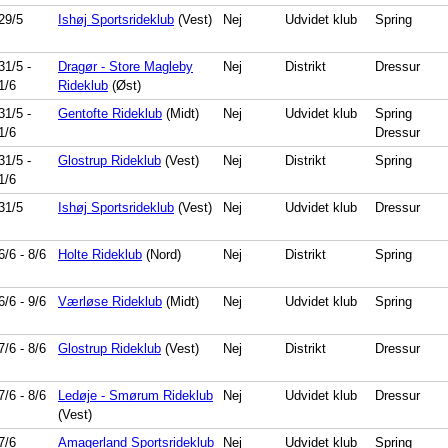
29/5
Ishøj Sportsrideklub
(Vest)
Nej
Udvidet klub
Spring
31/5
-
Dragør - Store Magleby
Nej
Distrikt
Dressur
1/6
Rideklub
(Øst)
31/5
-
Gentofte Rideklub
(Midt)
Nej
Udvidet klub
Spring
1/6
Dressur
31/5
-
Glostrup Rideklub
(Vest)
Nej
Distrikt
Spring
1/6
31/5
Ishøj Sportsrideklub
(Vest)
Nej
Udvidet klub
Dressur
6/6
-
8/6
Holte Rideklub
(Nord)
Nej
Distrikt
Spring
6/6
-
9/6
Værløse Rideklub
(Midt)
Nej
Udvidet klub
Spring
7/6
-
8/6
Glostrup Rideklub
(Vest)
Nej
Distrikt
Dressur
7/6
-
8/6
Ledøje - Smørum Rideklub
Nej
Udvidet klub
Dressur
(Vest)
7/6
Amagerland Sportsrideklub
Nej
Udvidet klub
Spring