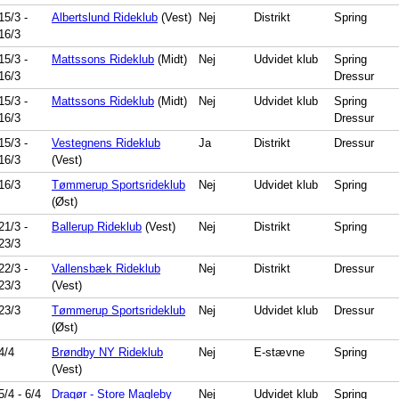
15/3
-
Albertslund Rideklub
(Vest)
Nej
Distrikt
Spring
16/3
15/3
-
Mattssons Rideklub
(Midt)
Nej
Udvidet klub
Spring
16/3
Dressur
15/3
-
Mattssons Rideklub
(Midt)
Nej
Udvidet klub
Spring
16/3
Dressur
15/3
-
Vestegnens Rideklub
Ja
Distrikt
Dressur
16/3
(Vest)
16/3
Tømmerup Sportsrideklub
Nej
Udvidet klub
Spring
(Øst)
21/3
-
Ballerup Rideklub
(Vest)
Nej
Distrikt
Spring
23/3
22/3
-
Vallensbæk Rideklub
Nej
Distrikt
Dressur
23/3
(Vest)
23/3
Tømmerup Sportsrideklub
Nej
Udvidet klub
Dressur
(Øst)
4/4
Brøndby NY Rideklub
Nej
E-stævne
Spring
(Vest)
5/4
-
6/4
Dragør - Store Magleby
Nej
Udvidet klub
Spring