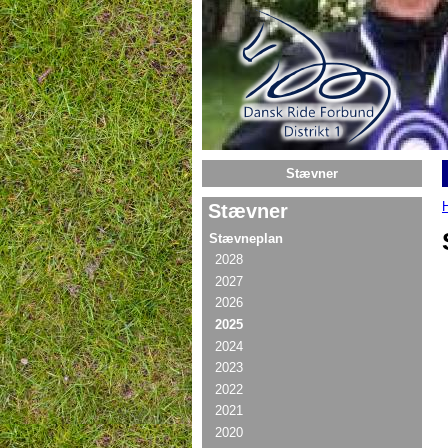
Gå til hovedindhold
Stævner
Stævner
Stævneplan
2028
2027
2026
2025
2024
2023
2022
2021
2020